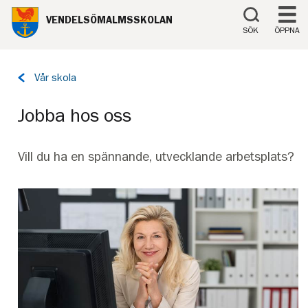
Till innehåll på sidan
VENDELSÖMALMSSKOLAN
SÖK
ÖPPNA
Tillbaka
Vår skola
till
sidan:
Jobba hos oss
Vill du ha en spännande, utvecklande arbetsplats?