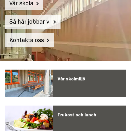
Vår skola
Så här jobbar vi
Kontakta oss
Vendelsömalmsskolan
Vår skolmiljö
Frukost och lunch